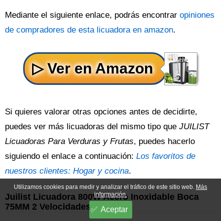
Mediante el siguiente enlace, podrás encontrar
opiniones
de compradores de esta licuadora en amazon
.
Si quieres valorar otras opciones antes de decidirte,
puedes ver más licuadoras del mismo tipo que
JUILIST
Licuadoras Para Verduras y Frutas
, puedes hacerlo
siguiendo el enlace a continuación:
Los favoritos de
nuestros clientes: Hogar y cocina
.
Utilizamos cookies para medir y analizar el tráfico de este sitio web.
Más
información.
Juilist Licuadora 800W Acero Inoxidable Boca
75MM 2 Velocidades
Aceptar