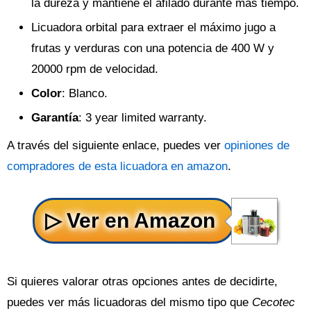
la dureza y mantiene el afilado durante más tiempo.
Licuadora orbital para extraer el máximo jugo a
frutas y verduras con una potencia de 400 W y
20000 rpm de velocidad.
Color
: Blanco.
Garantía
: 3 year limited warranty.
A través del siguiente enlace, puedes ver
opiniones de
compradores de esta licuadora en amazon
.
Si quieres valorar otras opciones antes de decidirte,
puedes ver más licuadoras del mismo tipo que
Cecotec