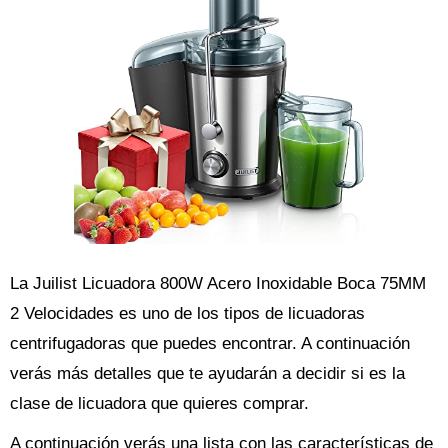
La Juilist Licuadora 800W Acero Inoxidable Boca 75MM
2 Velocidades es uno de los tipos de licuadoras
centrifugadoras que puedes encontrar. A continuación
verás más detalles que te ayudarán a decidir si es la
clase de licuadora que quieres comprar.
A continuación verás una lista con las características de