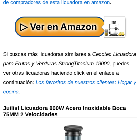
de compradores de esta licuadora en amazon
.
Si buscas más licuadoras similares a
Cecotec Licuadora
para Frutas y Verduras StrongTitanium 19000
, puedes
ver otras licuadoras haciendo click en el enlace a
continuación:
Los favoritos de nuestros clientes: Hogar y
cocina
.
Juilist Licuadora 800W Acero Inoxidable Boca
75MM 2 Velocidades