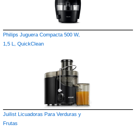
Philips Juguera Compacta 500 W,
1,5 L, QuickClean
Juilist Licuadoras Para Verduras y
Frutas