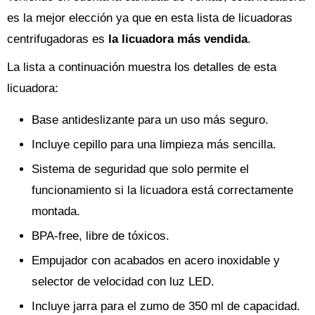
es la mejor elección ya que en esta lista de licuadoras
centrifugadoras es
la licuadora más vendida
.
La lista a continuación muestra los detalles de esta
licuadora:
Base antideslizante para un uso más seguro.
Incluye cepillo para una limpieza más sencilla.
Sistema de seguridad que solo permite el
funcionamiento si la licuadora está correctamente
montada.
BPA-free, libre de tóxicos.
Empujador con acabados en acero inoxidable y
selector de velocidad con luz LED.
Incluye jarra para el zumo de 350 ml de capacidad.