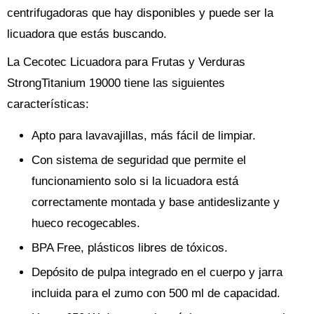
centrifugadoras que hay disponibles y puede ser la
licuadora que estás buscando.
La Cecotec Licuadora para Frutas y Verduras
StrongTitanium 19000 tiene las siguientes
características:
Apto para lavavajillas, más fácil de limpiar.
Con sistema de seguridad que permite el
funcionamiento solo si la licuadora está
correctamente montada y base antideslizante y
hueco recogecables.
BPA Free, plásticos libres de tóxicos.
Depósito de pulpa integrado en el cuerpo y jarra
incluida para el zumo con 500 ml de capacidad.