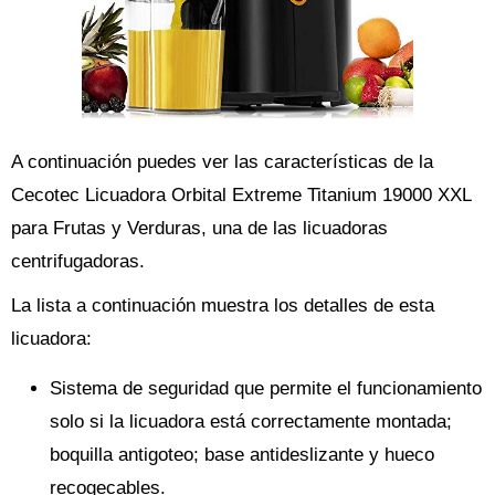
A continuación puedes ver las características de la
Cecotec Licuadora Orbital Extreme Titanium 19000 XXL
para Frutas y Verduras, una de las licuadoras
centrifugadoras.
La lista a continuación muestra los detalles de esta
licuadora:
Sistema de seguridad que permite el funcionamiento
solo si la licuadora está correctamente montada;
boquilla antigoteo; base antideslizante y hueco
recogecables.