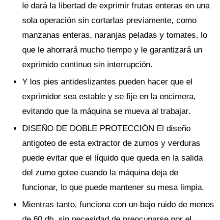
le dará la libertad de exprimir frutas enteras en una
sola operación sin cortarlas previamente, como
manzanas enteras, naranjas peladas y tomates, lo
que le ahorrará mucho tiempo y le garantizará un
exprimido continuo sin interrupción.
Y los pies antideslizantes pueden hacer que el
exprimidor sea estable y se fije en la encimera,
evitando que la máquina se mueva al trabajar.
DISEÑO DE DOBLE PROTECCIÓN El diseño
antigoteo de esta extractor de zumos y verduras
puede evitar que el líquido que queda en la salida
del zumo gotee cuando la máquina deja de
funcionar, lo que puede mantener su mesa limpia.
Mientras tanto, funciona con un bajo ruido de menos
de 60 db, sin necesidad de preocuparse por el