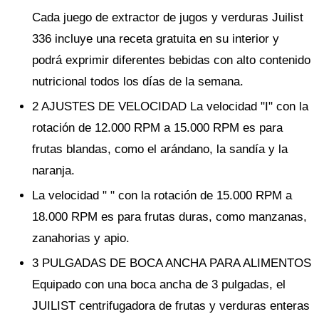
Cada juego de extractor de jugos y verduras Juilist
336 incluye una receta gratuita en su interior y
podrá exprimir diferentes bebidas con alto contenido
nutricional todos los días de la semana.
2 AJUSTES DE VELOCIDAD La velocidad "I" con la
rotación de 12.000 RPM a 15.000 RPM es para
frutas blandas, como el arándano, la sandía y la
naranja.
La velocidad " " con la rotación de 15.000 RPM a
18.000 RPM es para frutas duras, como manzanas,
zanahorias y apio.
3 PULGADAS DE BOCA ANCHA PARA ALIMENTOS
Equipado con una boca ancha de 3 pulgadas, el
JUILIST centrifugadora de frutas y verduras enteras