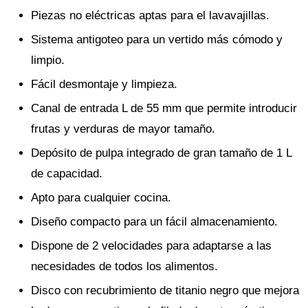
Piezas no eléctricas aptas para el lavavajillas.
Sistema antigoteo para un vertido más cómodo y
limpio.
Fácil desmontaje y limpieza.
Canal de entrada L de 55 mm que permite introducir
frutas y verduras de mayor tamaño.
Depósito de pulpa integrado de gran tamaño de 1 L
de capacidad.
Apto para cualquier cocina.
Diseño compacto para un fácil almacenamiento.
Dispone de 2 velocidades para adaptarse a las
necesidades de todos los alimentos.
Disco con recubrimiento de titanio negro que mejora