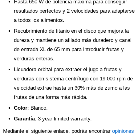
Hasta 650 W de potencia máxima para conseguir
resultados perfectos y 2 velocidades para adaptarse
a todos los alimentos.
Recubrimiento de titanio en el disco que mejora la
dureza y mantiene un afilado más duradero y canal
de entrada XL de 65 mm para introducir frutas y
verduras enteras.
Licuadora orbital para extraer el jugo a frutas y
verduras con sistema centrífugo con 19.000 rpm de
velocidad extrae hasta un 30% más de zumo a las
frutas de una forma más rápida.
Color
: Blanco.
Garantía
: 3 year limited warranty.
Mediante el siguiente enlace, podrás encontrar
opiniones