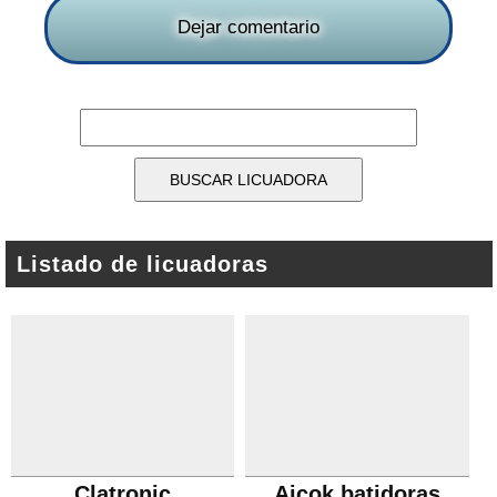
Dejar comentario
Listado de licuadoras
Clatronic
Aicok batidoras