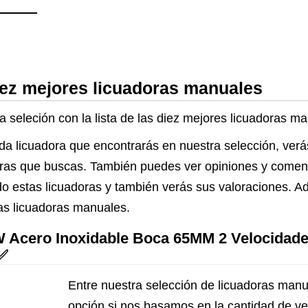
rpm 2x Envases de
450 ml Negro
iez mejores licuadoras manuales
a seleción con la lista de las diez mejores licuadoras m
da licuadora que encontrarás en nuestra selección, verá
adoras que buscas. También puedes ver opiniones y come
o estas licuadoras y también verás sus valoraciones. A
as licuadoras manuales.
W Acero Inoxidable Boca 65MM 2 Velocidades
 ✅
Entre nuestra selección de licuadoras manu
opción si nos basamos en la cantidad de v