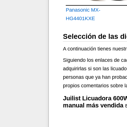
Panasonic MX-
HG4401KXE
Licuadora y Maquina
Selección de las d
para Sopa
A continuación tienes nuestr
Siguiendo los enlaces de ca
adquirirlas si son las licu
personas que ya han probad
propios comentarios sobre l
Juilist Licuadora 600
manual más vendida