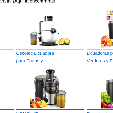
ra ti? ¡Aquí la encontrarás!
Cecotec Licuadora
Licuadoras p
para Frutas y
Verduras y F
Verduras
FOHERE Ext
StrongTitanium
de Zumos y 
19000
con 3 Veloci
Ajuste