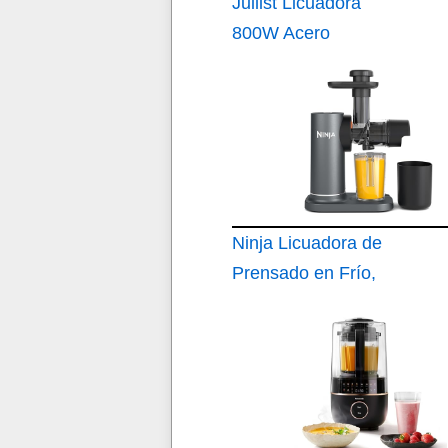
Juilist Licuadora
800W Acero
Inoxidable Boca
75MM 2 Velocidades
Ninja Licuadora de
Prensado en Frío,
Gris JC151E