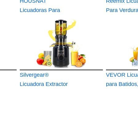
HOUSNAT
Reemix Licu
Licuadoras Para
Para Verdura
Verduras y Frutas
Frutas
Silvergear®
VEVOR Licu
Licuadora Extractor
para Batidos,
de Zumos y Verduras
1600 W
Slowjuicer 250 W
Extractor 103 mm
Apertura Slowjuicer
Potente Motor a 60