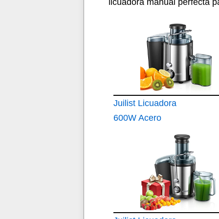
licuadora
manual perfecta pa
Juilist Licuadora
600W Acero
Inoxidable Boca
65MM 2 Velocidades