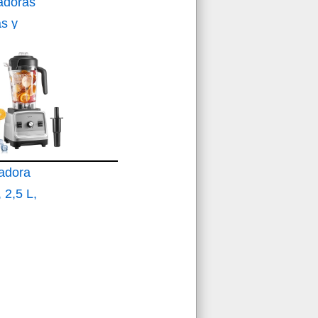
adoras
s y
adora
 2,5 L,