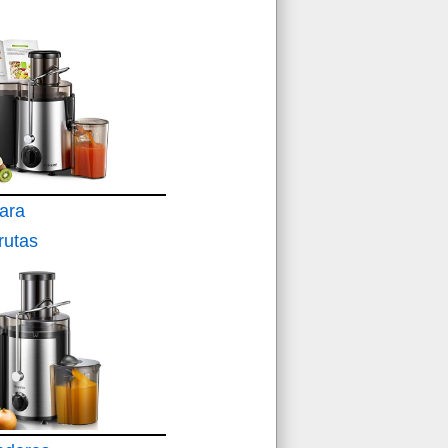
ara
rutas
ractor
Verduras
dades de