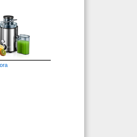
 Maquina
dora
oca
cidades