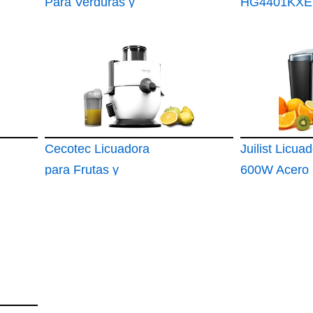
Para Verduras y
HG4401KXE
Frutas
Licuadora y
para Sopa
Cecotec Licuadora
Juilist Licua
para Frutas y
600W Acero
Verduras
Inoxidable B
StrongTitanium
65MM 2 Velo
19000