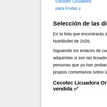
Cecotec Licuadora
para Frutas y
Verduras de Prensa
Selección de las d
Fría Juice&Live 2500
EasyClean Brush
En la lista que encontrarás 
NutriBullet de 2026.
Siguiendo los enlaces de ca
adquirirlas si son las licu
personas que ya han probad
propios comentarios sobre la
Cecotec Licuadora Orb
vendida ✅