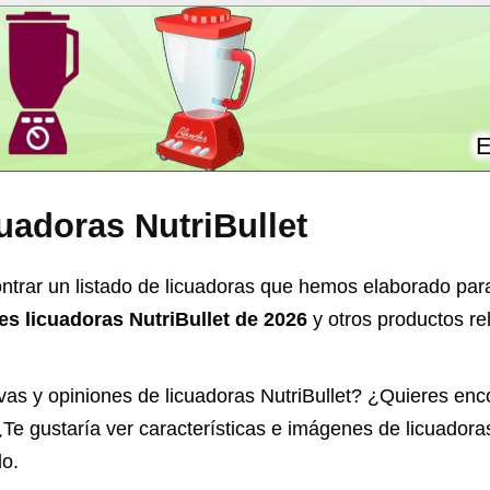
E
uadoras NutriBullet
trar un listado de licuadoras que hemos elaborado para
es licuadoras NutriBullet de 2026
y otros productos re
vas y opiniones de
licuadoras NutriBullet
? ¿Quieres enco
? ¿Te gustaría ver características e imágenes de licuador
do.