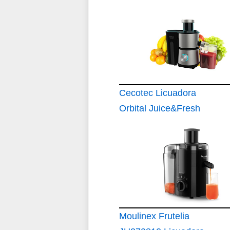
Cecotec Licuadora
Orbital Juice&Fresh
400 Titan Black
Moulinex Frutelia