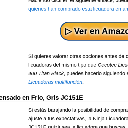
Haciendo click en el siguiente enlace, pue
quienes han comprado esta licuadora en 
Si quieres valorar otras opciones antes de 
licuadoras del mismo tipo que
Cecotec Licu
400 Titan Black
, puedes hacerlo siguiendo 
Licuadoras multifunción
.
rensado en Frío, Gris JC151E
Si estás barajando la posibilidad de compra
ajuste a tus expectativas, la Ninja Licuador
JC151E quizá sea la licuadora que buscas.