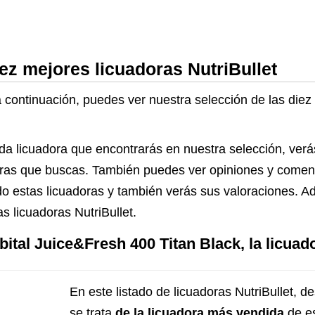
iez mejores licuadoras NutriBullet
a continuación, puedes ver nuestra selección de las diez
da licuadora que encontrarás en nuestra selección, verá
adoras que buscas. También puedes ver opiniones y come
o estas licuadoras y también verás sus valoraciones. A
s licuadoras NutriBullet.
ital Juice&Fresh 400 Titan Black, la licuad
En este listado de licuadoras NutriBullet, d
se trata
de la licuadora más vendida
de es