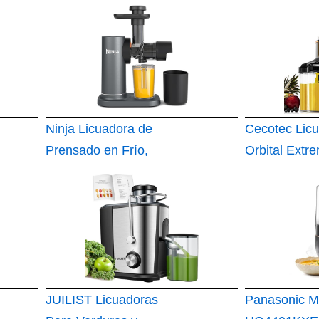
Ninja Licuadora de
Cecotec Lic
Prensado en Frío,
Orbital Extr
Gris JC151E
Titanium 19
para Frutas 
Verduras
JUILIST Licuadoras
Panasonic M