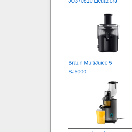
JU370810 Licuadora
350 W
Braun MultiJuice 5
SJ5000