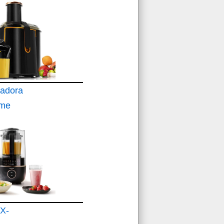
uadora
eme
000 XXL
y
X-